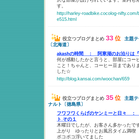
す。
http://harley-roadbike.cocolog-nifty.com/
e515.html
33
位
役立つブログまとめ
主題テ
〔北海道〕
akashの時間 ：
阿寒湖のお泊りは
何が感動したかと言うと、部屋にコー
こと！ちゃんと、コーヒー豆まであり
した☆
http://blog.kansai.com/woochan/659
35
位
役立つブログまとめ
主題テ
ナルト〔徳島県〕
フワフワくらげのヤンミーと日々 ：
ト その１
木曜日でしたが、お客さん多かったで
上がり ゆったりとお風呂タイム満喫
ポコポコ浮いてました