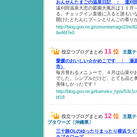
おんせんたまごの温泉日記 ：
遠刈
遠刈田温泉大忠の庭園大風呂は１１月
る。チェックイン直後に入ると誰もい
開けたとたんにプ～ンとりんごの香り
http://blog.goo.ne.jp/onsentamago23/e
8e46f7e0
11
位
役立つブログまとめ
主題テ
愛媛のおいしい☆かめこです ：
湯
市）
毎月替わるメニューで、４月は山菜や
でした。シンプルだけど、とても品と
美味しかったです！
http://blog.goo.ne.jp/kameko_hp/e/53c
bf18
12
位
役立つブログまとめ
主題テ
ブタワーズ〔沖縄県〕
三十路OLのゆったりまったり横浜ライ
ラブタワーズ…