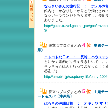
なっきいさんの旅行記 ：
ホテル木
館内は、かなりしっかりと分煙化され
なシガーラウンジもありますし、要所
ありました。
http://guide.travel.goo.ne.jp/e/goo/trav
3/
4
位
役立つブログまとめ
主題テ
県〕
コトコトな日々 ：
長崎・ハウステ
とにかく電飾がキラキラきれいで。。
キラきら☆ほんと行ってよかった！！
感謝です
http://ameblo.jp/raspberry-life/entry-10
5
位
役立つブログまとめ
主題テ
ート＆スパ〔沖縄県〕
はるきの沖縄日和 ：
オキナワ マリ
マリオットのお気に入りは、このリビ