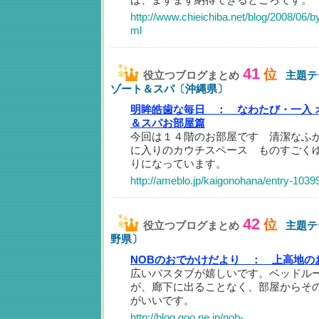
http://www.chieichiba.net/blog/2008/06
ml
41
位
役立つブログまとめ
主題テ
ゾート＆スパ〔沖縄県〕
明眸皓歯な毎日 ：
なわたび・一入
＆スパお部屋篇
今回は１４階のお部屋です 清潔なふ
に入りのカウチスペース ものすごく
りになっています。
http://ameblo.jp/kaigonohana/entry-103
42
位
役立つブログまとめ
主題テ
野県〕
NOBのおでかけだより ：
上高地の
広いバスタブが嬉しいです。ベッドル
が、廊下に出ることなく、部屋からそ
がいいです。
http://blog.goo.ne.jp/nob-