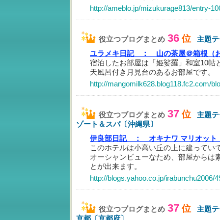
http://ameblo.jp/mizukurage813/entry-1
36
位
役立つブログまとめ
主題テ
ユラメキ日記 ：
山の茶屋＠箱根（
宿泊したお部屋は「姫娑羅」和室10帖
天風呂付き月見台のあるお部屋です。
http://mangomilk628.blog118.fc2.com/blo
37
位
役立つブログまとめ
主題テ
ゾート＆スパ〔沖縄県〕
伊良部日記 ：
オキナワ マリオット
このホテルは小高い丘の上に建ってい
オーシャンビューなため、部屋からは
とが出来ます。
http://blogs.yahoo.co.jp/irabunchu2006/
37
位
役立つブログまとめ
主題テ
京都〔京都府〕