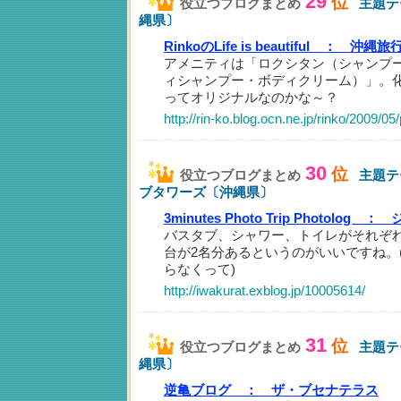
29
位
役立つブログまとめ
主題テ
縄県〕
RinkoのLife is beautiful ：
沖縄旅
アメニティは「ロクシタン（シャンプ
ィシャンプー・ボディクリーム）」。
ってオリジナルなのかな～？
http://rin-ko.blog.ocn.ne.jp/rinko/2009/0
30
位
役立つブログまとめ
主題テ
ブタワーズ〔沖縄県〕
3minutes Photo Trip Photolog ：
バスタブ、シャワー、トイレがそれぞ
台が2名分あるというのがいいですね。
らなくって)
http://iwakurat.exblog.jp/10005614/
31
位
役立つブログまとめ
主題テ
縄県〕
逆亀ブログ ：
ザ・ブセナテラス