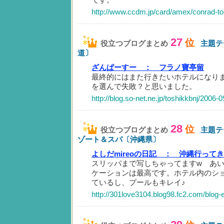
http://www.ccdm.jp/card/amex/conrad-to
27
位
役立つブログまとめ
主題テ
道〕
ざんぱーすー ：
フラノ寶亭留
最終的にはまた行きたいホテルになり
を選んで失敗？と思いました。
http://blog.so-net.ne.jp/toshikkbnj/2006-
28
位
役立つブログまとめ
主題テ
ゾート＆スパ〔沖縄県〕
よしだmireoの日記 ：
沖縄行ってき
スリッパまで写しちゃってますw あ
ケーションは最高です。ホテル内のシ
ているし、プールもキレイ♪
http://301love3104.blog98.fc2.com/blog-