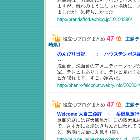
ますが、離れのようになった場所に、
ましたが、気持ちよかった。
http://brandaffod.exblog.jp/10194386/
47
位
役立つブログまとめ
主題テ
崎県〕
のんびり日記。 ：
ハウステンボス
～
洗面台。洗面台のアメニティーグッズたち。
室。テレビもあります。テレビ見たく
ビが隠れます。すごい家具だ。
http://phenix-falcon.at.webry.info/200804/
47
位
役立つブログまとめ
主題テ
Welcome 大自二免許 ：
岳温泉旅行
旅館の庭には露天風呂が。この露天風
で、さすがに女湯はきちんと囲われて
ど、男湯は完全に丸見え (笑)。
http://pub.ne.jp/Ibexpeak/?entry_id=189