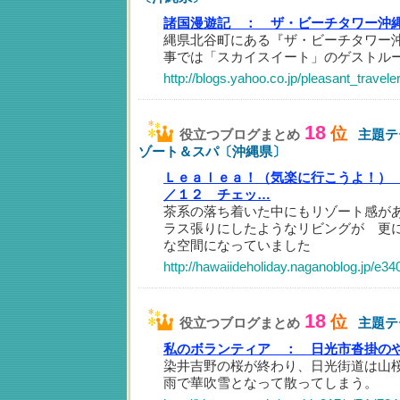
諸国漫遊記 ：
ザ・ビーチタワー沖
縄県北谷町にある『ザ・ビーチタワー
事では「スカイスイート」のゲストル
http://blogs.yahoo.co.jp/pleasant_travel
18
位
役立つブログまとめ
主題テ
ゾート＆スパ〔沖縄県〕
Ｌｅａｌｅａ！（気楽に行こうよ！）
／１２ チェッ…
茶系の落ち着いた中にもリゾート感が
ラス張りにしたようなリビングが 更
な空間になっていました
http://hawaiideholiday.naganoblog.jp/e34
18
位
役立つブログまとめ
主題テ
私のボランティア ：
日光市沓掛の
染井吉野の桜が終わり、日光街道は山
雨で華吹雪となって散ってしまう。