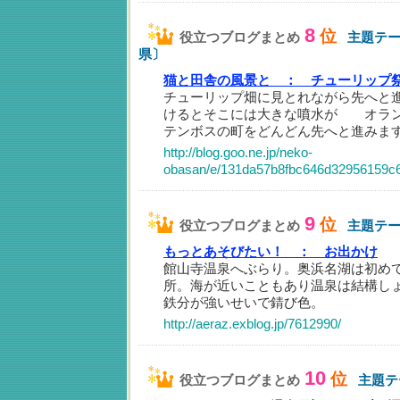
8
位
役立つブログまとめ
主題テ
県〕
猫と田舎の風景と ：
チューリップ
チューリップ畑に見とれながら先へと
けるとそこには大きな噴水が オラン
テンボスの町をどんどん先へと進みま
http://blog.goo.ne.jp/neko-
obasan/e/131da57b8fbc646d32956159c
9
位
役立つブログまとめ
主題テ
もっとあそびたい！ ：
お出かけ
館山寺温泉へぶらり。奥浜名湖は初め
所。海が近いこともあり温泉は結構し
鉄分が強いせいで錆び色。
http://aeraz.exblog.jp/7612990/
10
位
役立つブログまとめ
主題テ