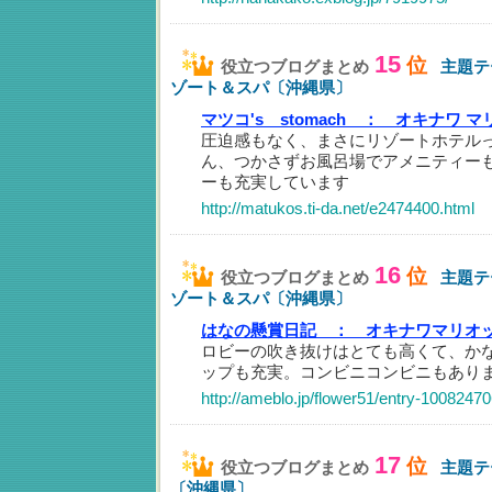
15
位
役立つブログまとめ
主題テ
ゾート＆スパ〔沖縄県〕
マツコ's stomach ：
オキナワ マリ
圧迫感もなく、まさにリゾートホテル
ん、つかさずお風呂場でアメニティー
ーも充実しています
http://matukos.ti-da.net/e2474400.html
16
位
役立つブログまとめ
主題テ
ゾート＆スパ〔沖縄県〕
はなの懸賞日記 ：
オキナワマリオ
ロビーの吹き抜けはとても高くて、か
ップも充実。コンビニコンビニもあり
http://ameblo.jp/flower51/entry-1008247
17
位
役立つブログまとめ
主題テ
〔沖縄県〕