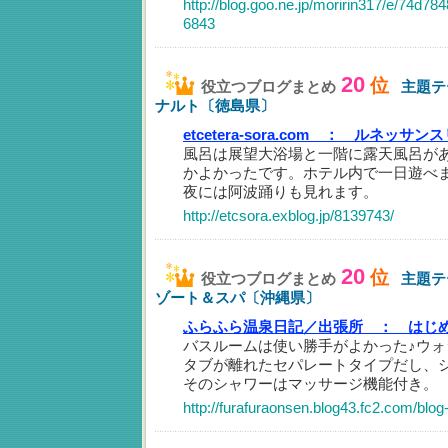
http://blog.goo.ne.jp/moririn317/e/74d
6843
20
位
役立つブログまとめ
主題テ
ナルト〔徳島県〕
etcetera-sora.com ：
ルネッサンス
風呂は展望大浴場と一階に露天風呂が
かよかったです。ホテル内で一日遊べ
夜には阿波踊りも見れます。
http://etcsora.exblog.jp/8139743/
20
位
役立つブログまとめ
主題テ
ゾート＆スパ〔沖縄県〕
ふらふら温泉日記／出張所 ：
はじ
バスルームは使い勝手がよかった♪ウ
タブが離れたセパレートタイプだし、
そのシャワーはマッサージ機能付き。
http://furafuraonsen.blog43.fc2.com/blog