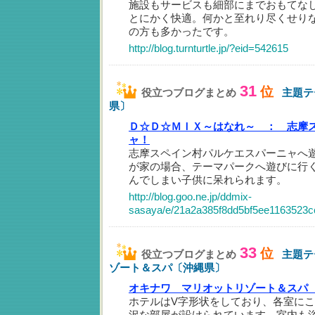
施設もサービスも細部にまでおもてな
とにかく快適。何かと至れり尽くせり
の方も多かったです。
http://blog.turnturtle.jp/?eid=542615
31
位
役立つブログまとめ
主題テ
県〕
Ｄ☆Ｄ☆ＭＩＸ～はなれ～ ：
志摩
ャ！
志摩スペイン村パルケエスパーニャへ
が家の場合、テーマパークへ遊びに行
んでしまい子供に呆れられます。
http://blog.goo.ne.jp/ddmix-
sasaya/e/21a2a385f8dd5bf5ee1163523
33
位
役立つブログまとめ
主題テ
ゾート＆スパ〔沖縄県〕
オキナワ マリオットリゾート＆スパ
ホテルはV字形状をしており、各室に
沢な部屋が設けられています。室内も