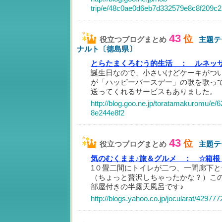
trip/e/48c0ae0d6eb7d332579e8c8f209c
43
位
役立つブログまとめ
主題テ
ナルト〔徳島県〕
とらたまくろむう的生活 ：
ルネッ
誕生日なので、小さいけどケーキがつ
が「ハッピーバースデー」の歌を歌っ
送ってくれるサービスもありました。
http://blog.goo.ne.jp/toratamakuromu/
8e244e8f2
43
位
役立つブログまとめ
主題テ
気のむくまま♪旅＆グルメ ：
☆箱根
1０畳二間にトイレが二つ、一間廊下
（ちょっと贅沢しちゃったかな？）こ
部屋付きの半露天風呂です♪
http://blogs.yahoo.co.jp/jocularat/429777