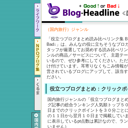
（国内旅行）ジャンル
「役立つブログまとめ読み比べリンク集 Blog-He
Bad↓」は、みんなの役に立ちそうなブロ
タッフが厳選してお奨めする読み比べリン
ンルの商品／サービスについて、主題テー
いるので、ぜひ参考にしてください。ただ
け付けています。耳寄りなくちこみ情報が
営されているブログにアップして、該当す
ださい。
役立つブログまとめ：クリックポ
国内旅行ジャンルの「役立つブログまと
グ記事の総合ランキング人気順トップ５
日までのクリックポイントを３０分ごと
の１１日から翌月１０日まで掲載してい
に表示しているpt点数は累計なので、ラ
いません）