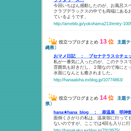
今回いちばん感動したのが、お風呂ス
クラブデラックスの中でも両端にある
ているようです。
http://ameblo.jp/yokohama213/entry-10
13
位
役立つブログまとめ
主題テ
縄県〕
おマメ日記 ：
ブセナテラス☆チェ
私が一番気に入ったのが、このテラス
雰囲気も好きだし、２階なので海にと
水面になんとも癒されました。
http://hanaaloha.exblog.jp/10774863/
14
位
役立つブログまとめ
主題テ
県〕
hana★hana_blog ：
扉温泉 明神
面倒くさがりの私は、温泉宿に行って
ないのですが、ここでは4回も入りに
http://hanakako.exblog.jp/7919975/