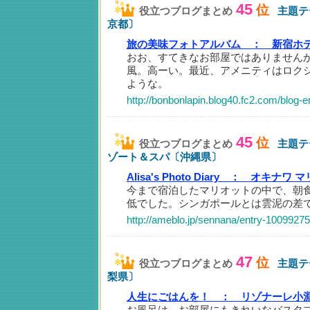
45
位
役立つブログまとめ
主題テ
京都〕
旅の美味フォトアルバム ：
新宿ホ
おお、すてきなお部屋ではありません
風。高ーい。最近、アメニティはロク
ような。
http://bonbonlapin.blog40.fc2.com/blog-e
45
位
役立つブログまとめ
主題テ
ゾート＆スパ〔沖縄県〕
Alisa's Photo Diary ：
オキナワ マ
今まで宿泊したマリオットの中で、朝
低でした。シンガポールとは雲泥の差
http://ameblo.jp/sennana/entry-1009927
47
位
役立つブログまとめ
主題テ
梨県〕
人生にごはんを！ ：
リゾナーレ小
お風呂は、お部屋にもきれいなバスタ