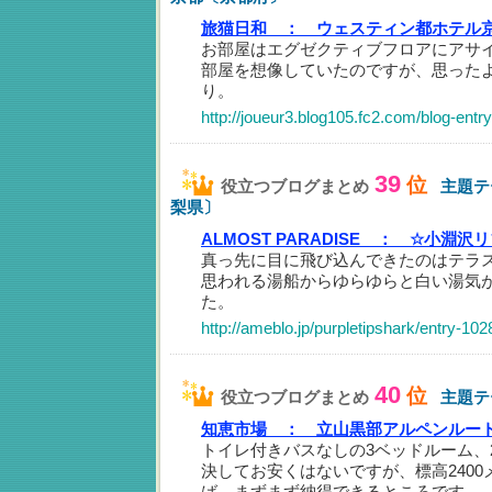
旅猫日和 ：
ウェスティン都ホテル京都滞
お部屋はエグゼクティブフロアにアサ
部屋を想像していたのですが、思った
り。
http://joueur3.blog105.fc2.com/blog-entr
39
位
役立つブログまとめ
主題テ
梨県〕
ALMOST PARADISE ：
☆小淵沢リゾ
真っ先に目に飛び込んできたのはテラ
思われる湯船からゆらゆらと白い湯気
た。
http://ameblo.jp/purpletipshark/entry-10
40
位
役立つブログまとめ
主題テ
知恵市場 ：
立山黒部アルペンルート
トイレ付きバスなしの3ベッドルーム、
決してお安くはないですが、標高240
ば、まずまず納得できるところです。