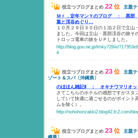
22
位
役立つブログまとめ
主題テ
Ｍｒ．定年マンＹのブログ ：
黒部
葉と渓谷めぐり…
１０月２９日３０日の１泊２日で立山
ました。今回は立山・黒部渓谷の旅そ
トロッコ電車の旅をＵＰしました。
http://blog.goo.ne.jp/tmky726/e/717953
4
23
位
役立つブログまとめ
主題テ
ゾート＆スパ〔沖縄県〕
のほほん雑記Ⅱ ：
オキナワマリオッ
さてこちらのホテルの感想ですがスタ
していて快適に過ごせるのがポイント
ムを除く）。
http://nohohonzakki2.blog42.fc2.com/blo
23
位
役立つブログまとめ
主題テ
縄県〕