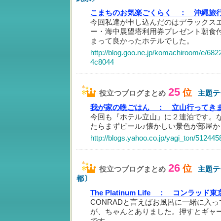
こまちのお気楽ごくらく ：
沖縄旅
今回私達が申し込んだのはデラックス
ー・海中展望塔利用券プレゼント朝食
まって良かったホテルでした。
http://blog.goo.ne.jp/komachiroom/e/6
4c8044
25
位
役立つブログまとめ
主題テ
我が家の晩ごはん ：
立山行ってき
今回も『ホテル立山』に２連泊です。
たらまずビール♪懐かしい景色が部屋か
http://blogs.yahoo.co.jp/yagi_ton/512445
26
位
役立つブログまとめ
主題テ
都〕
The Platinum Life ：
コンラッド東京
CONRADと言えばお風呂に一緒に入
が、ちゃんとありました。押すとギャ
です。