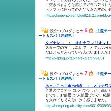
に突き出すような感じでガラス張りに
らソファに座ってのんびり過ごすのが
http://okinawabiyori.blog82.fc2.com/blog
5
位
役立つブログまとめ
主題テ
ート＆スパ〔沖縄県〕
タビナレコ ：
オキナワ マリオット
スタッフの方々は親切で、とても気分良くc
だほとんど入っている人はいませんで
http://yaplog.jp/tabinareko/archive/91
7
位
役立つブログまとめ
主題テ
ート＆スパ〔沖縄県〕
あっちこっち食べ歩き ：
オキナワ
普通のフロアーに比べて少しだけ高い
じです。お部屋は2人部屋ですが、結
を入れてもそんなに狭く感じません。
http://hotspring.air-nifty.com/001/2009/0