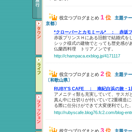
1
位
役立つブログまとめ
主題テ
京都〕
*クローバーとカモミール* ：
赤坂
赤坂プリンスＨにある旧館で結婚式を
シック様式の建物でとっても歴史感が
仏蘭西料理 トリアノンです。
http://champaca.exblog.jp/4171117
2
位
役立つブログまとめ
主題テ
〔和歌山県〕
RUBY'S CAFE ：
南紀白浜の旅・1
アメニティ類も充実していて、サスガ
真ん中に仕切りが付いていて2重構造
る際に仕分けができて大変便利でした
http://rubyscafe.blog76.fc2.com/blog-ent
3
位
役立つブログまとめ
主題テ